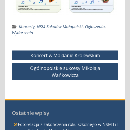
Koncerty
,
NSM Sokołów Małopolski
,
Ogłoszenia
,
Wydarzenia
Nawigacja
Koncert w Majdanie Królewskim
wpisu
Ogólnopolskie sukcesy Mikołaja
Wańkowicza
Ostatnie wpisy
Fotorelacja z zakończenia roku szkolnego w NSM I i II