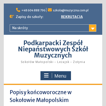
Skip
to
+48 604 888 796
szkola@muzyczna.com.pl
content
Zapisy do szkoły:
REKRUTACJA
Na skróty
Podkarpacki Zespół
Niepaństwowych Szkół
Muzycznych
Sokołów Małopolski – Leżajsk – Żołynia
Menu
Popisy końcoworoczne w
Sokołowie Małopolskim