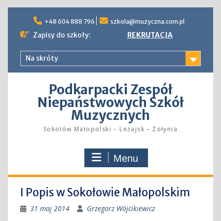
Skip
to
+48 604 888 796
szkola@muzyczna.com.pl
content
Zapisy do szkoły:
REKRUTACJA
Na skróty
Podkarpacki Zespół
Niepaństwowych Szkół
Muzycznych
Sokołów Małopolski – Leżajsk – Żołynia
Menu
I Popis w Sokołowie Małopolskim
31 maj 2014
Grzegorz Wójcikiewicz