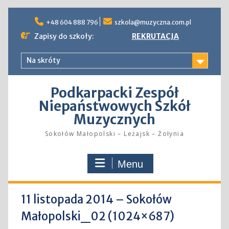
Skip
to
+48 604 888 796
szkola@muzyczna.com.pl
content
Zapisy do szkoły:
REKRUTACJA
Na skróty
Podkarpacki Zespół
Niepaństwowych Szkół
Muzycznych
Sokołów Małopolski – Leżajsk – Żołynia
Menu
11 listopada 2014 – Sokołów
Małopolski_02 (1024×687)