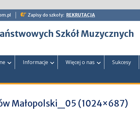
om.pl
Zapisy do szkoły:
REKRUTACJA
epaństwowych Szkół Muzycznych
zne
Informacje
Więcej o nas
Sukcesy
ołów Małopolski_05 (1024×687)