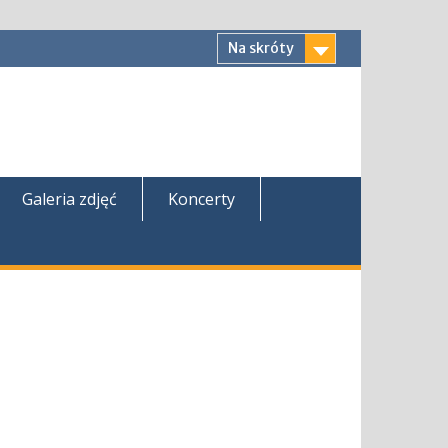
Na skróty
Galeria zdjęć
Koncerty