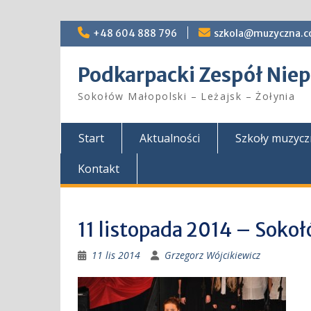
Skip
+48 604 888 796
szkola@muzyczna.c
to
content
Podkarpacki Zespół Ni
Sokołów Małopolski – Leżajsk – Żołynia
Start
Aktualności
Szkoły muzyc
Kontakt
11 listopada 2014 – Sok
11 lis 2014
Grzegorz Wójcikiewicz