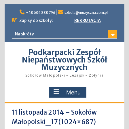
Skip
to
+48 604 888 796
szkola@muzyczna.com.pl
content
Zapisy do szkoły:
REKRUTACJA
Na skróty
Podkarpacki Zespół
Niepaństwowych Szkół
Muzycznych
Sokołów Małopolski – Leżajsk – Żołynia
Menu
11 listopada 2014 – Sokołów
Małopolski_17 (1024×687)