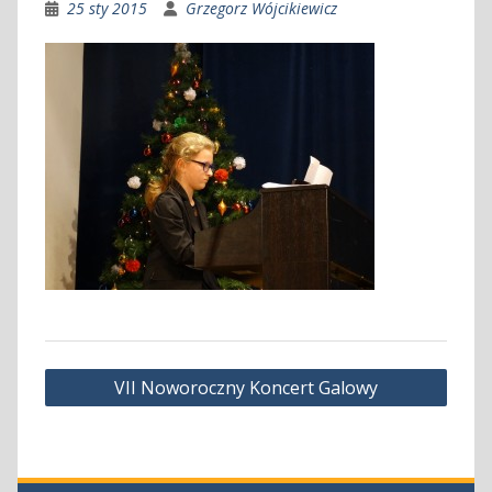
25 sty 2015
Grzegorz Wójcikiewicz
Nawigacja
VII Noworoczny Koncert Galowy
wpisu