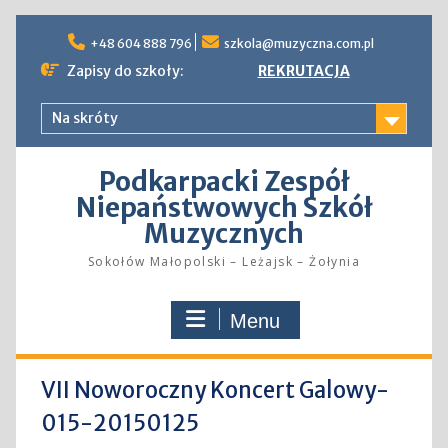
Skip
to
+48 604 888 796
szkola@muzyczna.com.pl
content
Zapisy do szkoły:
REKRUTACJA
Na skróty
Podkarpacki Zespół
Niepaństwowych Szkół
Muzycznych
Sokołów Małopolski – Leżajsk – Żołynia
Menu
VII Noworoczny Koncert Galowy-
015-20150125