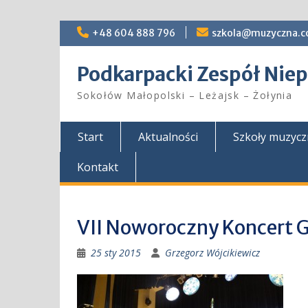
Skip
+48 604 888 796
szkola@muzyczna.c
to
content
Podkarpacki Zespół Ni
Sokołów Małopolski – Leżajsk – Żołynia
Start
Aktualności
Szkoły muzyc
Kontakt
VII Noworoczny Koncert
25 sty 2015
Grzegorz Wójcikiewicz