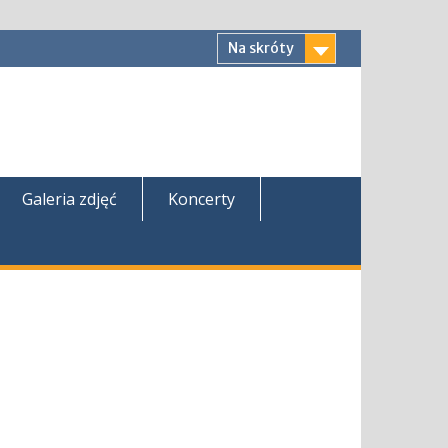
Na skróty
Galeria zdjęć
Koncerty