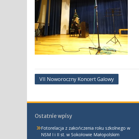
Nawigacja
VII Noworoczny Koncert Galowy
wpisu
Ostatnie wpisy
Fotorelacja z zakończenia roku szkolnego w
NSM I i II st. w Sokołowie Małopolskim