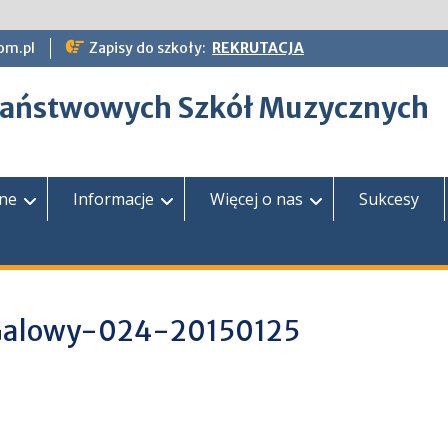
om.pl
Zapisy do szkoły:
REKRUTACJA
epaństwowych Szkół Muzycznych
zne
Informacje
Więcej o nas
Sukcesy
 Galowy-024-20150125