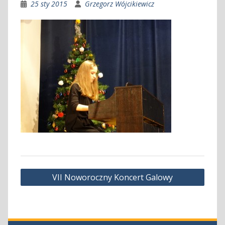
25 sty 2015
Grzegorz Wójcikiewicz
Nawigacja
VII Noworoczny Koncert Galowy
wpisu