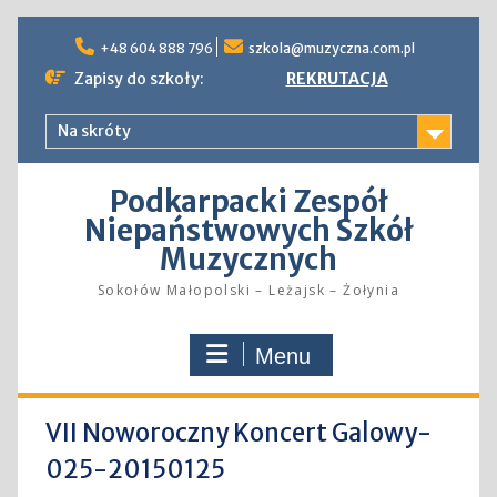
Skip
to
+48 604 888 796
szkola@muzyczna.com.pl
content
Zapisy do szkoły:
REKRUTACJA
Na skróty
Podkarpacki Zespół
Niepaństwowych Szkół
Muzycznych
Sokołów Małopolski – Leżajsk – Żołynia
Menu
VII Noworoczny Koncert Galowy-
025-20150125