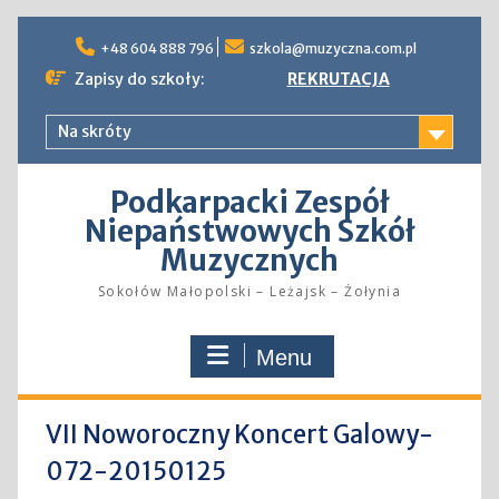
Skip
to
+48 604 888 796
szkola@muzyczna.com.pl
content
Zapisy do szkoły:
REKRUTACJA
Na skróty
Podkarpacki Zespół
Niepaństwowych Szkół
Muzycznych
Sokołów Małopolski – Leżajsk – Żołynia
Menu
VII Noworoczny Koncert Galowy-
072-20150125