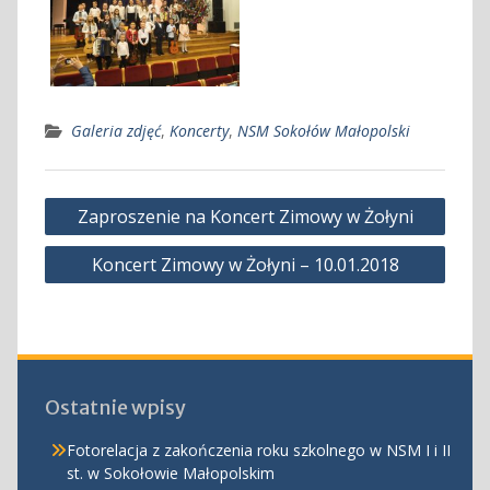
Galeria zdjęć
,
Koncerty
,
NSM Sokołów Małopolski
Nawigacja
Zaproszenie na Koncert Zimowy w Żołyni
wpisu
Koncert Zimowy w Żołyni – 10.01.2018
Ostatnie wpisy
Fotorelacja z zakończenia roku szkolnego w NSM I i II
st. w Sokołowie Małopolskim