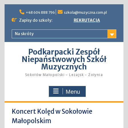
Skip
to
+48 604 888 796
szkola@muzyczna.com.pl
content
Zapisy do szkoły:
REKRUTACJA
Na skróty
Podkarpacki Zespół
Niepaństwowych Szkół
Muzycznych
Sokołów Małopolski – Leżajsk – Żołynia
Menu
Koncert Kolęd w Sokołowie
Małopolskim