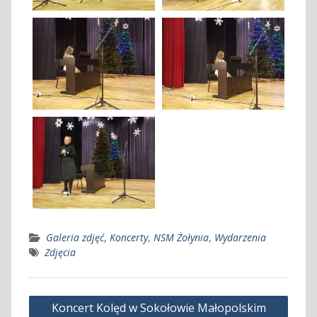
Galeria zdjęć
,
Koncerty
,
NSM Żołynia
,
Wydarzenia
Zdjęcia
Nawigacja
Koncert Kolęd w Sokołowie Małopolskim