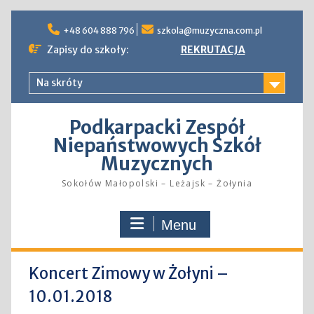
Skip
to
+48 604 888 796
szkola@muzyczna.com.pl
content
Zapisy do szkoły:
REKRUTACJA
Na skróty
Podkarpacki Zespół
Niepaństwowych Szkół
Muzycznych
Sokołów Małopolski – Leżajsk – Żołynia
Menu
Koncert Zimowy w Żołyni –
10.01.2018