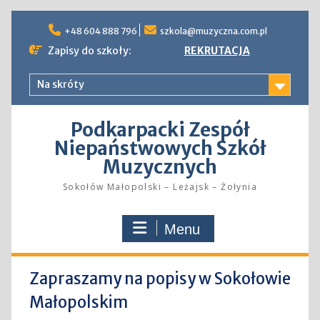
Skip
to
+48 604 888 796
szkola@muzyczna.com.pl
content
Zapisy do szkoły:
REKRUTACJA
Na skróty
Podkarpacki Zespół
Niepaństwowych Szkół
Muzycznych
Sokołów Małopolski – Leżajsk – Żołynia
Menu
Zapraszamy na popisy w Sokołowie
Małopolskim