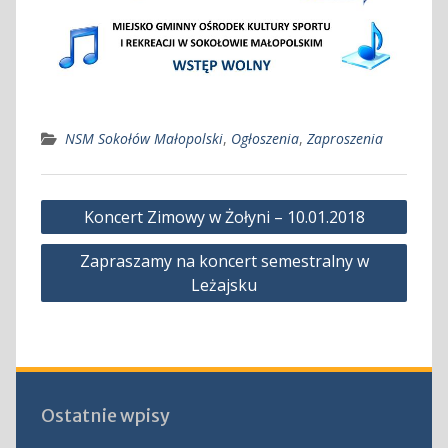
NSM Sokołów Małopolski
,
Ogłoszenia
,
Zaproszenia
Nawigacja
Koncert Zimowy w Żołyni – 10.01.2018
wpisu
Zapraszamy na koncert semestralny w
Leżajsku
Ostatnie wpisy