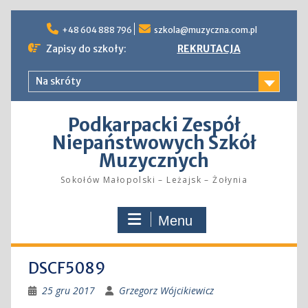
Skip
to
+48 604 888 796
szkola@muzyczna.com.pl
content
Zapisy do szkoły:
REKRUTACJA
Na skróty
Podkarpacki Zespół
Niepaństwowych Szkół
Muzycznych
Sokołów Małopolski – Leżajsk – Żołynia
Menu
DSCF5089
25 gru 2017
Grzegorz Wójcikiewicz