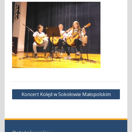
Nawigacja
Koncert Kolęd w Sokołowie Małopolskim
wpisu