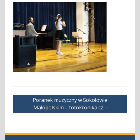
Nawigacja
Poranek muzyczny w Sokołowie
wpisu
Małopolskim – fotokronika cz. I