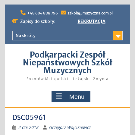
Skip
to
+48 604 888 796
szkola@muzyczna.com.pl
content
Zapisy do szkoły:
REKRUTACJA
Na skróty
Podkarpacki Zespół
Niepaństwowych Szkół
Muzycznych
Sokołów Małopolski – Leżajsk – Żołynia
Menu
DSC05961
2 cze 2018
Grzegorz Wójcikiewicz