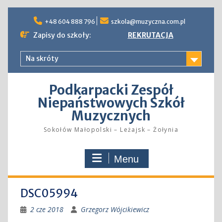
Skip
to
+48 604 888 796
szkola@muzyczna.com.pl
content
Zapisy do szkoły:
REKRUTACJA
Na skróty
Podkarpacki Zespół
Niepaństwowych Szkół
Muzycznych
Sokołów Małopolski – Leżajsk – Żołynia
Menu
DSC05994
2 cze 2018
Grzegorz Wójcikiewicz