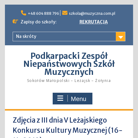
Skip
to
+48 604 888 796
szkola@muzyczna.com.pl
content
Zapisy do szkoły:
REKRUTACJA
Na skróty
Podkarpacki Zespół
Niepaństwowych Szkół
Muzycznych
Sokołów Małopolski – Leżajsk – Żołynia
Menu
Zdjęcia z III dnia V Leżajskiego
Konkursu Kultury Muzycznej (16-