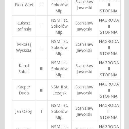
Stanisław
Piotr Woś
II
Sokołów
II
Jaworski
Młp.
STOPNIA
NSM I st.
NAGRODA
Łukasz
Stanisław
II
Sokołów
II
Rafiński
Jaworski
Młp.
STOPNIA
NSM I st.
NAGRODA
Mikołaj
Stanisław
II
Sokołów
II
Wyskida
Jaworski
Młp.
STOPNIA
NSM I st.
NAGRODA
Kamil
Stanisław
III
Sokołów
II
Sabat
Jaworski
Młp.
STOPNIA
NAGRODA
Kacper
NSM II st.
Stanisław
III
II
Duda
Leżajsk
Jaworski
STOPNIA
NSM I st.
NAGRODA
Stanisław
Jan Ożóg
I
Sokołów
III
Jaworski
Młp.
STOPNIA
NSM I st.
NAGRODA