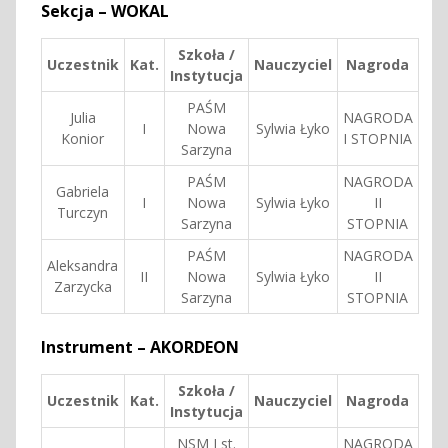
Sekcja – WOKAL
Szkoła /
Uczestnik
Kat.
Nauczyciel
Nagroda
Instytucja
PAŚM
Julia
NAGRODA
I
Nowa
Sylwia Łyko
Konior
I STOPNIA
Sarzyna
PAŚM
NAGRODA
Gabriela
I
Nowa
Sylwia Łyko
II
Turczyn
Sarzyna
STOPNIA
PAŚM
NAGRODA
Aleksandra
II
Nowa
Sylwia Łyko
II
Zarzycka
Sarzyna
STOPNIA
Instrument – AKORDEON
Szkoła /
Uczestnik
Kat.
Nauczyciel
Nagroda
Instytucja
NSM I st.
NAGRODA