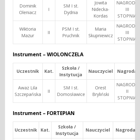
Jowita
NAGRODA
Dominik
SM I st.
I
Nidecka-
III
Oleniacz
Dydnia
Kordas
STOPNIA
NAGRODA
Wiktoria
PSM I st.
Maria
II
III
Mazur
Pruchnik
Skupniewicz
STOPNIA
Instrument – WIOLONCZELA
Szkoła /
Uczestnik
Kat.
Nauczyciel
Nagroda
Instytucja
NAGRODA
Awaz Lila
SM I st.
Orest
II
II
Szczepańska
Domosławice
Bryliński
STOPNIA
Instrument – FORTEPIAN
Szkoła /
Uczestnik
Kat.
Nauczyciel
Nagroda
Instytucja