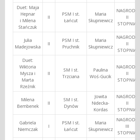
Duet: Maja
NAGRODA
Hepnar
PSM I st.
Maria
II
II
i Milena
Łańcut
Skupniewicz
STOPNIA
Stańczuk
NAGRODA
Julia
PSM I st.
Maria
II
II
Madejowska
Pruchnik
Skupniewicz
STOPNIA
Duet:
Wiktoria
NAGRODA
SM I st.
Paulina
Mysza i
II
II
Trzciana
Woś-Gucik
Marta
STOPNIA
Rzeźnik
Jowita
NAGRODA
Milena
SM I st.
II
Nidecka-
II
Bembenek
Dynów
Kordas
STOPNIA
NAGRODA
Gabriela
PSM I st.
Maria
I
III
Niemczak
Łańcut
Skupniewicz
STOPNIA