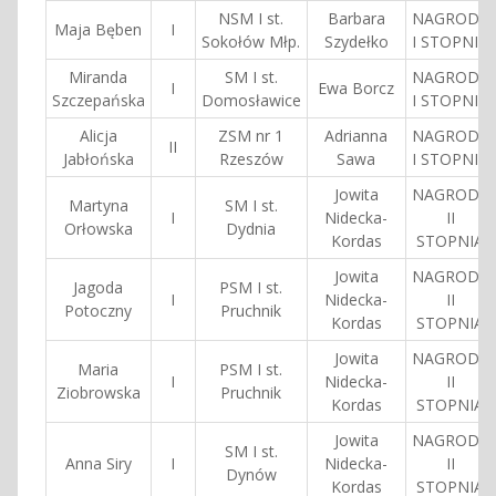
NSM I st.
Barbara
NAGRODA
Maja Bęben
I
Sokołów Młp.
Szydełko
I STOPNIA
Miranda
SM I st.
NAGRODA
I
Ewa Borcz
Szczepańska
Domosławice
I STOPNIA
Alicja
ZSM nr 1
Adrianna
NAGRODA
II
Jabłońska
Rzeszów
Sawa
I STOPNIA
Jowita
NAGRODA
Martyna
SM I st.
I
Nidecka-
II
Orłowska
Dydnia
Kordas
STOPNIA
Jowita
NAGRODA
Jagoda
PSM I st.
I
Nidecka-
II
Potoczny
Pruchnik
Kordas
STOPNIA
Jowita
NAGRODA
Maria
PSM I st.
I
Nidecka-
II
Ziobrowska
Pruchnik
Kordas
STOPNIA
Jowita
NAGRODA
SM I st.
Anna Siry
I
Nidecka-
II
Dynów
Kordas
STOPNIA