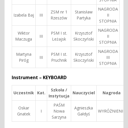
NAGRODA
ZSM nr 1
Stanisław
Izabela Baj
III
II
Rzeszów
Partyka
STOPNIA
NAGRODA
Wiktor
PSM I st.
Krzysztof
III
II
Maczuga
Leżajsk
Skoczyński
STOPNIA
NAGRODA
Martyna
PSM I st.
Krzysztof
III
III
Piróg
Pruchnik
Skoczyński
STOPNIA
Instrument – KEYBOARD
Szkoła /
Uczestnik
Kat.
Nauczyciel
Nagroda
Instytucja
PAŚM
Oskar
Agnieszka
I
Nowa
WYRÓŻNIENIE
Gnatek
Gałdyś
Sarzyna