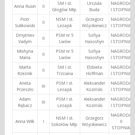
SM I st.
Urszula
NAGRODA
Anna Rusin
II
Głogów Młp.
Buda
I STOPNIA
Piotr
NSM I st.
Grzegorz
NAGRODA
II
Sulikowski
Leżajsk
Wójcikiewicz
I STOPNIA
Dmytriiev
PSM nr 5
Sofiya
NAGRODA
II
Vadym
Lwów
Hasoshyn
I STOPNIA
Mishyna
PSM nr 5
Sofiya
NAGRODA
II
Maria
Lwów
Hasoshyn
I STOPNIA
Marta
SM I st.
Elżbieta
NAGRODA
II
Rzeźnik
Trzciana
Hoffman
I STOPNIA
Aneta
PSM I st.
Aleksander
NAGRODA
III
Przeszło
Leżajsk
Koziński
I STOPNIA
Adam
PSM I st.
Aleksander
NAGRODA
III
Rębacz
Leżajsk
Koziński
I STOPNIA
NAGRODA
NSM I st.
Grzegorz
Anna Wilk
I
II
Sokołów Młp.
Wójcikiewicz
STOPNIA