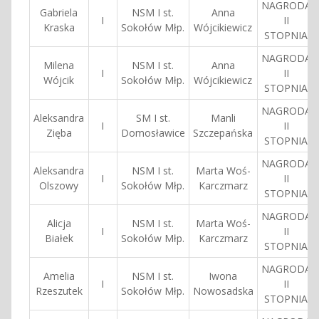
NAGRODA
Gabriela
NSM I st.
Anna
I
II
Kraska
Sokołów Młp.
Wójcikiewicz
STOPNIA
NAGRODA
Milena
NSM I st.
Anna
I
II
Wójcik
Sokołów Młp.
Wójcikiewicz
STOPNIA
NAGRODA
Aleksandra
SM I st.
Manli
I
II
Zięba
Domosławice
Szczepańska
STOPNIA
NAGRODA
Aleksandra
NSM I st.
Marta Woś-
I
II
Olszowy
Sokołów Młp.
Karczmarz
STOPNIA
NAGRODA
Alicja
NSM I st.
Marta Woś-
I
II
Białek
Sokołów Młp.
Karczmarz
STOPNIA
NAGRODA
Amelia
NSM I st.
Iwona
I
II
Rzeszutek
Sokołów Młp.
Nowosadska
STOPNIA