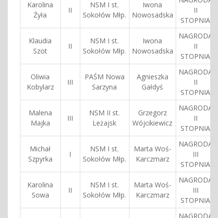
Karolina
NSM I st.
Iwona
II
II
Żyła
Sokołów Młp.
Nowosadska
STOPNIA
NAGRODA
Klaudia
NSM I st.
Iwona
II
II
Szot
Sokołów Młp.
Nowosadska
STOPNIA
NAGRODA
Oliwia
PAŚM Nowa
Agnieszka
III
II
Kobylarz
Sarzyna
Gałdyś
STOPNIA
NAGRODA
Malena
NSM II st.
Grzegorz
III
II
Majka
Leżajsk
Wójcikiewicz
STOPNIA
NAGRODA
Michał
NSM I st.
Marta Woś-
I
III
Szpyrka
Sokołów Młp.
Karczmarz
STOPNIA
NAGRODA
Karolina
NSM I st.
Marta Woś-
II
III
Sowa
Sokołów Młp.
Karczmarz
STOPNIA
NAGRODA