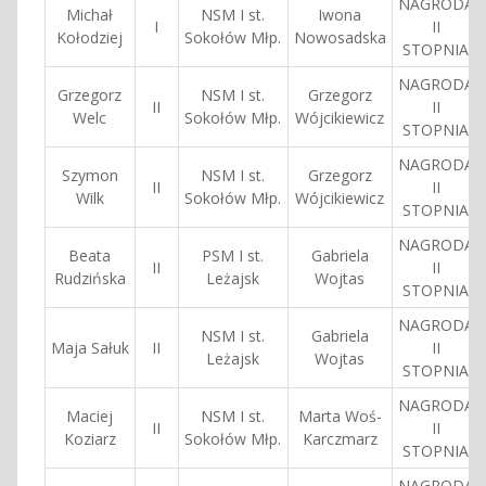
NAGRODA
Michał
NSM I st.
Iwona
I
II
Kołodziej
Sokołów Młp.
Nowosadska
STOPNIA
NAGRODA
Grzegorz
NSM I st.
Grzegorz
II
II
Welc
Sokołów Młp.
Wójcikiewicz
STOPNIA
NAGRODA
Szymon
NSM I st.
Grzegorz
II
II
Wilk
Sokołów Młp.
Wójcikiewicz
STOPNIA
NAGRODA
Beata
PSM I st.
Gabriela
II
II
Rudzińska
Leżajsk
Wojtas
STOPNIA
NAGRODA
NSM I st.
Gabriela
Maja Sałuk
II
II
Leżajsk
Wojtas
STOPNIA
NAGRODA
Maciej
NSM I st.
Marta Woś-
II
II
Koziarz
Sokołów Młp.
Karczmarz
STOPNIA
NAGRODA