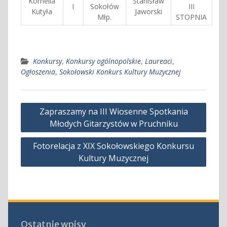
Kornelia
Stanisław
I
Sokołów
III
Kutyła
Jaworski
Młp.
STOPNIA
Konkursy
,
Konkursy ogólnopolskie
,
Laureaci
,
Ogłoszenia
,
Sokołowski Konkurs Kultury Muzycznej
Nawigacja
Zapraszamy na III Wiosenne Spotkania
wpisu
Młodych Gitarzystów w Pruchniku
Fotorelacja z XIX Sokołowskiego Konkursu
Kultury Muzycznej
Ostatnie wpisy