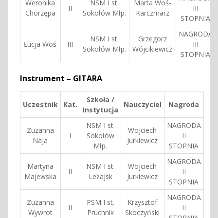
Weronika
NSM I st.
Marta Woś-
II
III
Chorzępa
Sokołów Młp.
Karczmarz
STOPNIA
NAGRODA
NSM I st.
Grzegorz
Łucja Woś
III
III
Sokołów Młp.
Wójcikiewicz
STOPNIA
Instrument – GITARA
Szkoła /
Uczestnik
Kat.
Nauczyciel
Nagroda
Instytucja
NSM I st.
NAGRODA
Zuzanna
Wojciech
I
Sokołów
II
Naja
Jurkiewicz
Młp.
STOPNIA
NAGRODA
Martyna
NSM I st.
Wojciech
II
II
Majewska
Leżajsk
Jurkiewicz
STOPNIA
NAGRODA
Zuzanna
PSM I st.
Krzysztof
II
II
Wywrot
Pruchnik
Skoczyński
STOPNIA