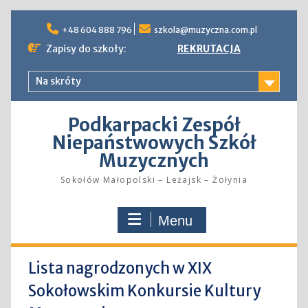
Skip
to
+48 604 888 796
szkola@muzyczna.com.pl
content
Zapisy do szkoły:
REKRUTACJA
Na skróty
Podkarpacki Zespół
Niepaństwowych Szkół
Muzycznych
Sokołów Małopolski – Leżajsk – Żołynia
Menu
Lista nagrodzonych w XIX
Sokołowskim Konkursie Kultury