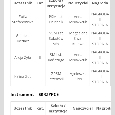
Szkoła /
Uczestnik
Kat.
Nauczyciel
Nagroda
Instytucja
NAGRODA
Zofia
PSM I st.
Anna
I
II
Stefanowska
Pruchnik
Misiak-Zub
STOPNIA
NSM I st.
Magdalena
NAGRODA
Gabriela
III
Sokołów
Siwa-
II
Koziarz
Młp.
Kujawa
STOPNIA
NAGRODA
SM I st.
Anna
Alicja Żyła
II
II
Kańczuga
Misiak-Zub
STOPNIA
NAGRODA
ZPSM
Agnieszka
Kalina Zub
I
III
Przemyśl
Kłos
STOPNIA
Instrument – SKRZYPCE
Szkoła /
Uczestnik
Kat.
Nauczyciel
Nagroda
Instytucja