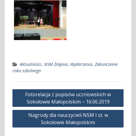
Aktualności
,
NSM Żołynia
,
Wydarzenia
,
Zakończenie
roku szkolnego
Nawigacja
Fotorelacja z popisów uczniowskich w
wpisu
Sokołowie Małopolskim – 16.06.2019
Nagrody dla nauczycieli NSM I st. w
Sokołowie Małopolskim