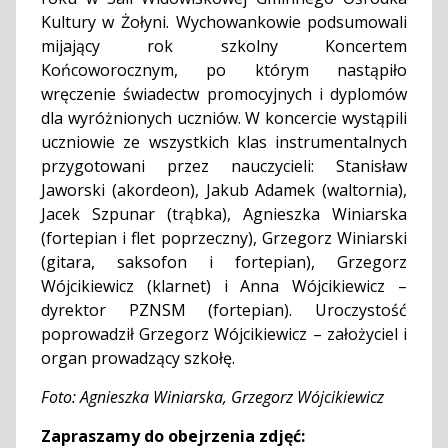
Kultury w Żołyni. Wychowankowie podsumowali
mijający rok szkolny Koncertem
Końcoworocznym, po którym nastąpiło
wręczenie świadectw promocyjnych i dyplomów
dla wyróżnionych uczniów. W koncercie wystąpili
uczniowie ze wszystkich klas instrumentalnych
przygotowani przez nauczycieli: Stanisław
Jaworski (akordeon), Jakub Adamek (waltornia),
Jacek Szpunar (trąbka), Agnieszka Winiarska
(fortepian i flet poprzeczny), Grzegorz Winiarski
(gitara, saksofon i fortepian), Grzegorz
Wójcikiewicz (klarnet) i Anna Wójcikiewicz –
dyrektor PZNSM (fortepian). Uroczystość
poprowadził Grzegorz Wójcikiewicz – założyciel i
organ prowadzący szkołę.
Foto: Agnieszka Winiarska, Grzegorz Wójcikiewicz
Zapraszamy do obejrzenia zdjęć: