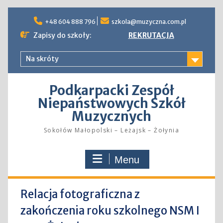
Skip
to
+48 604 888 796
szkola@muzyczna.com.pl
content
Zapisy do szkoły:
REKRUTACJA
Na skróty
Podkarpacki Zespół
Niepaństwowych Szkół
Muzycznych
Sokołów Małopolski – Leżajsk – Żołynia
Menu
Relacja fotograficzna z
zakończenia roku szkolnego NSM I