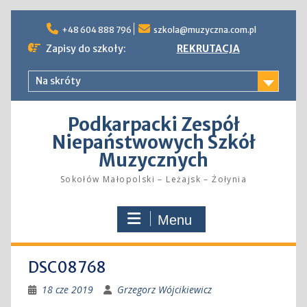
Skip
to
+48 604 888 796
szkola@muzyczna.com.pl
content
Zapisy do szkoły:
REKRUTACJA
Na skróty
Podkarpacki Zespół
Niepaństwowych Szkół
Muzycznych
Sokołów Małopolski – Leżajsk – Żołynia
Menu
DSC08768
18 cze 2019
Grzegorz Wójcikiewicz