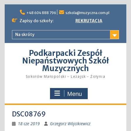
Skip
to
+48 604 888 796
szkola@muzyczna.com.pl
content
Zapisy do szkoły:
REKRUTACJA
Na skróty
Podkarpacki Zespół
Niepaństwowych Szkół
Muzycznych
Sokołów Małopolski – Leżajsk – Żołynia
Menu
DSC08769
18 cze 2019
Grzegorz Wójcikiewicz