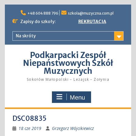
Skip
to
+48 604 888 796
szkola@muzyczna.com.pl
content
Zapisy do szkoły:
REKRUTACJA
Na skróty
Podkarpacki Zespół
Niepaństwowych Szkół
Muzycznych
Sokołów Małopolski – Leżajsk – Żołynia
Menu
DSC08835
18 cze 2019
Grzegorz Wójcikiewicz