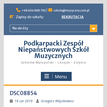
Skip
to
+48 604 888 796
szkola@muzyczna.com.pl
content
Zapisy do szkoły:
REKRUTACJA
Na skróty
Podkarpacki Zespół
Niepaństwowych Szkół
Muzycznych
Sokołów Małopolski – Leżajsk – Żołynia
Menu
DSC08854
18 cze 2019
Grzegorz Wójcikiewicz