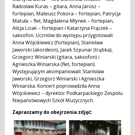
Radosław Kuras – gitara, Anna Jarosz –
fortepian, Mateusz Pokora – fortepian, Patrycja
Matuła – flet, Magdalena Młynek – fortepian,
Alicja Lizak – fortepian i Katarzyna Frączek –
saksofon. Uczniów do występu przygotowali:
Anna Wójcikiewicz (fortepian), Stanisław
Jaworski (akordeon), Jacek Szpunar (trąbka),
Grzegorz Winiarski (gitara, saksofon) i
Agnieszka Winiarska (flet, fortepian).
Występującym akompaniowali: Stanisław
Jaworski, Grzegorz Winiarski i Agnieszka
Winiarska. Koncert poprowadziła Anna
Wójcikiewicz – dyrektor Podkarpackiego Zespołu
Niepaństwowych Szkół Muzycznych.
Zapraszamy do obejrzenia zdjęć: