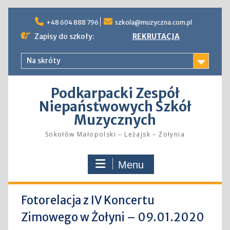
Skip
to
+48 604 888 796
szkola@muzyczna.com.pl
content
Zapisy do szkoły:
REKRUTACJA
Na skróty
Podkarpacki Zespół
Niepaństwowych Szkół
Muzycznych
Sokołów Małopolski – Leżajsk – Żołynia
Menu
Fotorelacja z IV Koncertu
Zimowego w Żołyni – 09.01.2020