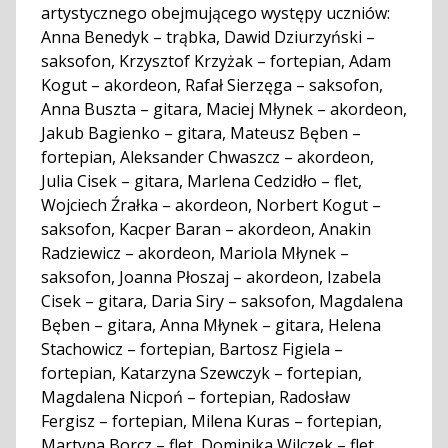
artystycznego obejmującego występy uczniów:
Anna Benedyk – trąbka, Dawid Dziurzyński –
saksofon, Krzysztof Krzyżak – fortepian, Adam
Kogut – akordeon, Rafał Sierzęga – saksofon,
Anna Buszta – gitara, Maciej Młynek – akordeon,
Jakub Bagienko – gitara, Mateusz Bęben –
fortepian, Aleksander Chwaszcz – akordeon,
Julia Cisek – gitara, Marlena Cedzidło – flet,
Wojciech Źrałka – akordeon, Norbert Kogut –
saksofon, Kacper Baran – akordeon, Anakin
Radziewicz – akordeon, Mariola Młynek –
saksofon, Joanna Płoszaj – akordeon, Izabela
Cisek – gitara, Daria Siry – saksofon, Magdalena
Bęben – gitara, Anna Młynek – gitara, Helena
Stachowicz – fortepian, Bartosz Figiela –
fortepian, Katarzyna Szewczyk – fortepian,
Magdalena Nicpoń – fortepian, Radosław
Fergisz – fortepian, Milena Kuras – fortepian,
Martyna Borcz – flet, Dominika Wilczek – flet,