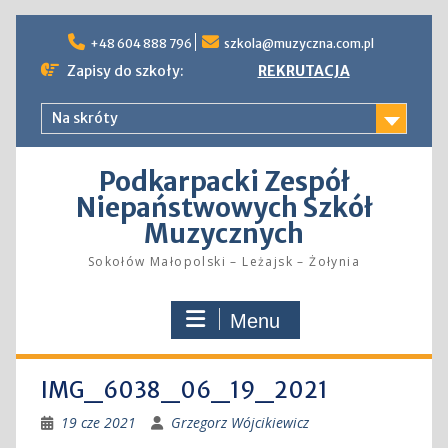
Skip
to
+48 604 888 796
szkola@muzyczna.com.pl
content
Zapisy do szkoły:
REKRUTACJA
Na skróty
Podkarpacki Zespół
Niepaństwowych Szkół
Muzycznych
Sokołów Małopolski – Leżajsk – Żołynia
Menu
IMG_6038_06_19_2021
19 cze 2021
Grzegorz Wójcikiewicz