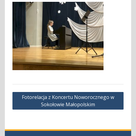
Nawigacja
Fotorelacja z Koncertu Noworocznego w
wpisu
Sokołowie Małopolskim