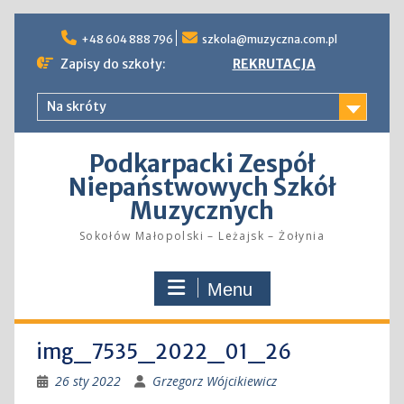
Skip
to
+48 604 888 796
szkola@muzyczna.com.pl
content
Zapisy do szkoły:
REKRUTACJA
Na skróty
Podkarpacki Zespół
Niepaństwowych Szkół
Muzycznych
Sokołów Małopolski – Leżajsk – Żołynia
Menu
img_7535_2022_01_26
26 sty 2022
Grzegorz Wójcikiewicz