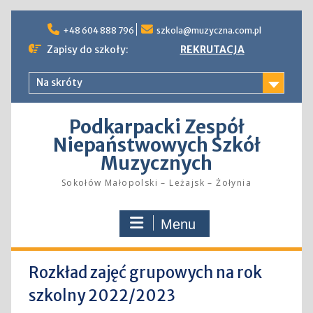
Skip
to
+48 604 888 796
szkola@muzyczna.com.pl
content
Zapisy do szkoły:
REKRUTACJA
Na skróty
Podkarpacki Zespół
Niepaństwowych Szkół
Muzycznych
Sokołów Małopolski – Leżajsk – Żołynia
Menu
Rozkład zajęć grupowych na rok
szkolny 2022/2023