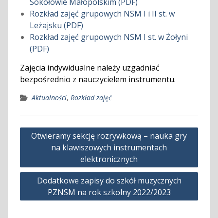
Sokołowie Małopolskim (PDF)
Rozkład zajęć grupowych NSM I i II st. w
Leżajsku (PDF)
Rozkład zajęć grupowych NSM I st. w Żołyni
(PDF)
Zajęcia indywidualne należy uzgadniać
bezpośrednio z nauczycielem instrumentu.
Aktualności
,
Rozkład zajęć
Nawigacja
Otwieramy sekcję rozrywkową – nauka gry
wpisu
na klawiszowych instrumentach
elektronicznych
Dodatkowe zapisy do szkół muzycznych
PZNSM na rok szkolny 2022/2023