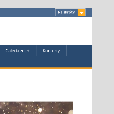
Na skróty
Galeria zdjęć
Koncerty