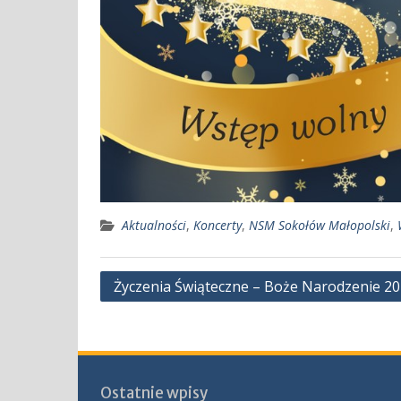
Aktualności
,
Koncerty
,
NSM Sokołów Małopolski
,
Nawigacja
Życzenia Świąteczne – Boże Narodzenie 2
wpisu
Ostatnie wpisy