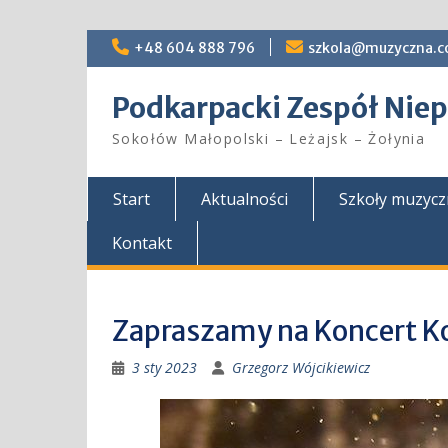
Skip
+48 604 888 796
szkola@muzyczna.c
to
content
Podkarpacki Zespół Ni
Sokołów Małopolski – Leżajsk – Żołynia
Start
Aktualności
Szkoły muzyc
Kontakt
Zapraszamy na Koncert K
3 sty 2023
Grzegorz Wójcikiewicz