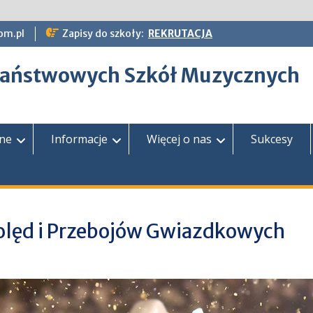
om.pl
Zapisy do szkoły:
REKRUTACJA
epaństwowych Szkół Muzycznych
zne
Informacje
Więcej o nas
Sukcesy
olęd i Przebojów Gwiazdkowych