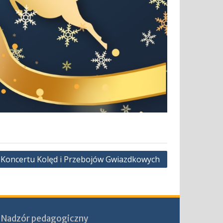
z Koncertu Kolęd i Przebojów Gwiazdkowych
Nadzór pedagogiczny