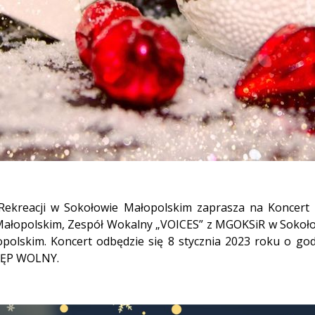
Rekreacji w Sokołowie Małopolskim zaprasza na Koncert 
ałopolskim, Zespół Wokalny „VOICES” z MGOKSiR w Sokoło
łopolskim. Koncert odbędzie się 8 stycznia 2023 roku o g
STĘP WOLNY.