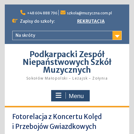
Skip
to
+48 604 888 796
szkola@muzyczna.com.pl
content
Zapisy do szkoły:
REKRUTACJA
Na skróty
Podkarpacki Zespół
Niepaństwowych Szkół
Muzycznych
Sokołów Małopolski – Leżajsk – Żołynia
Menu
Fotorelacja z Koncertu Kolęd
i Przebojów Gwiazdkowych