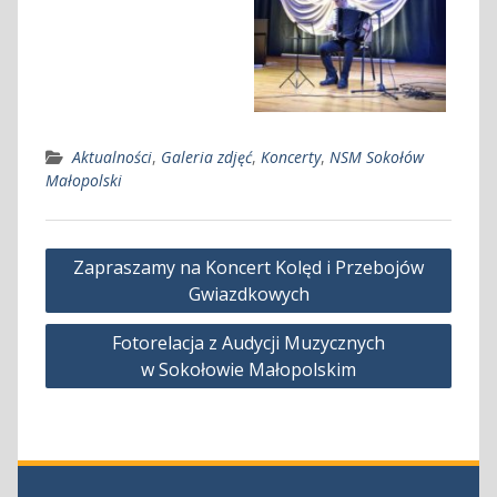
Aktualności
,
Galeria zdjęć
,
Koncerty
,
NSM Sokołów
Małopolski
Nawigacja
Zapraszamy na Koncert Kolęd i Przebojów
wpisu
Gwiazdkowych
Fotorelacja z Audycji Muzycznych
w Sokołowie Małopolskim