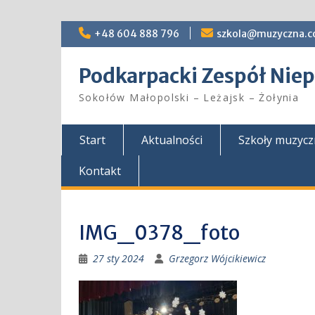
Skip
+48 604 888 796
szkola@muzyczna.c
to
content
Podkarpacki Zespół Ni
Sokołów Małopolski – Leżajsk – Żołynia
Start
Aktualności
Szkoły muzyc
Kontakt
IMG_0378_foto
27 sty 2024
Grzegorz Wójcikiewicz