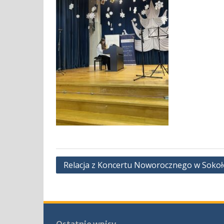
Nawigacja
Relacja z Koncertu Noworocznego w Soko
wpisu