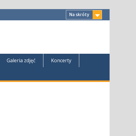
Na skróty
Galeria zdjęć
Koncerty