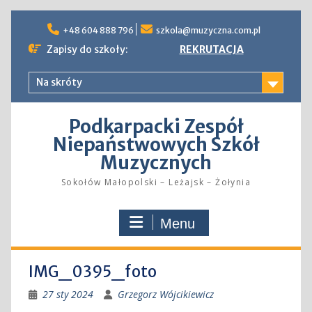
Skip
to
+48 604 888 796
szkola@muzyczna.com.pl
content
Zapisy do szkoły:
REKRUTACJA
Na skróty
Podkarpacki Zespół
Niepaństwowych Szkół
Muzycznych
Sokołów Małopolski – Leżajsk – Żołynia
Menu
IMG_0395_foto
27 sty 2024
Grzegorz Wójcikiewicz