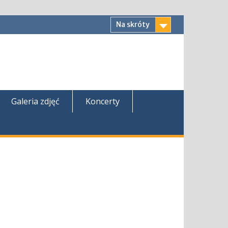
Na skróty
Galeria zdjęć
Koncerty