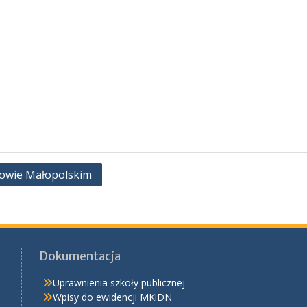
łowie Małopolskim
Dokumentacja
Uprawnienia szkoły publicznej
Wpisy do ewidencji MKiDN