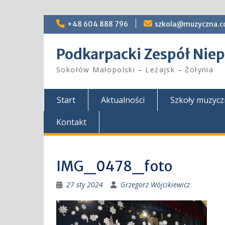
Skip
+48 604 888 796
szkola@muzyczna.c
to
content
Podkarpacki Zespół Ni
Sokołów Małopolski – Leżajsk – Żołynia
Start
Aktualności
Szkoły muzyc
Kontakt
IMG_0478_foto
27 sty 2024
Grzegorz Wójcikiewicz