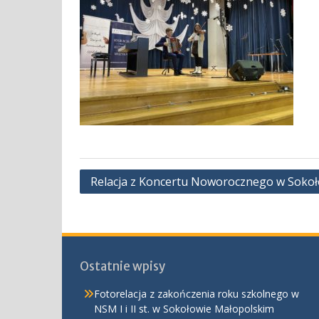
Nawigacja
Relacja z Koncertu Noworocznego w Soko
wpisu
Ostatnie wpisy
Fotorelacja z zakończenia roku szkolnego w
NSM I i II st. w Sokołowie Małopolskim