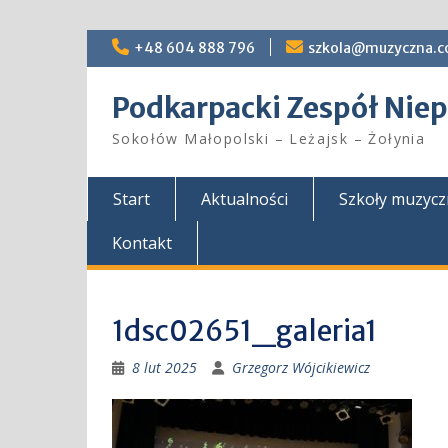
Skip
+48 604 888 796
szkola@muzyczna.c
to
content
Podkarpacki Zespół Ni
Sokołów Małopolski – Leżajsk – Żołynia
Start
Aktualności
Szkoły muzyc
Kontakt
1dsc02651_galeria1
8 lut 2025
Grzegorz Wójcikiewicz