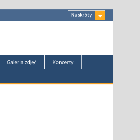
Na skróty
Galeria zdjęć
Koncerty