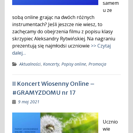
samem
u ze
sobą online grając na dwóch różnych
instrumentach? Jeśli jeszcze nie wiesz, to
zachęcamy do obejrzenia filmu z popisu klasy
skrzypiec Aleksandry Rytwińskiej. Na nagraniu
prezentują się najmłodsi uczniowie
>> Czytaj
dalej…
Aktualności
,
Koncerty
,
Popisy online
,
Promocja
II Koncert Wiosenny Online –
#GRAMYZDOMU nr 17
9 maj 2021
Ucznio
wie