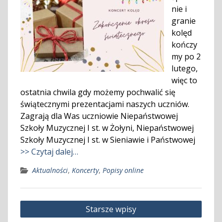
nie i
granie
kolęd
kończy
my po 2
lutego,
więc to
ostatnia chwila gdy możemy pochwalić się
świątecznymi prezentacjami naszych uczniów.
Zagrają dla Was uczniowie Niepaństwowej
Szkoły Muzycznej I st. w Żołyni, Niepaństwowej
Szkoły Muzycznej I st. w Sieniawie i Państwowej
>> Czytaj dalej…
Aktualności
,
Koncerty
,
Popisy online
Nawigacja
Starsze wpisy
po