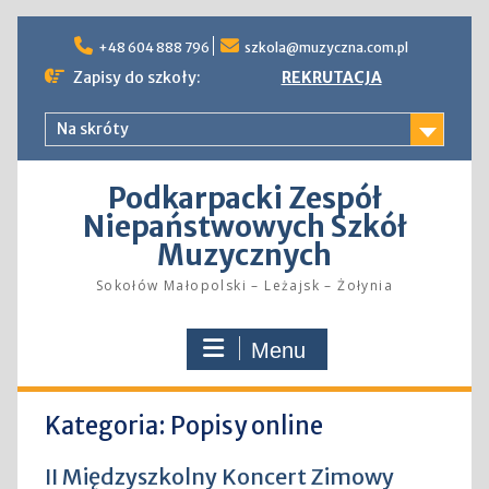
Skip
to
+48 604 888 796
szkola@muzyczna.com.pl
content
Zapisy do szkoły:
REKRUTACJA
Na skróty
Podkarpacki Zespół
Niepaństwowych Szkół
Muzycznych
Sokołów Małopolski – Leżajsk – Żołynia
Menu
Kategoria:
Popisy online
II Międzyszkolny Koncert Zimowy