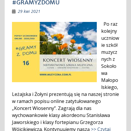
#GRAMYZDOMU
29 kwi 2021
Po raz
kolejny
uczniow
ie szkół
muzycz
nych z
Sokoło
wa
Małopo
lskiego,
Leżajska i Żołyni prezentują się na naszej stronie
w ramach popisu online zatytułowanego
„Koncert Wiosenny”. Zagrają dla nas
wychowankowie klasy akordeonu Stanisława
Jaworskiego i klasy fortepianu Grzegorza
Wójcikiewicza. Kontynuujemy naszą
>> Czytaj