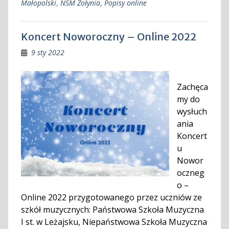
Małopolski
,
NSM Żołynia
,
Popisy online
Koncert Noworoczny – Online 2022
9 sty 2022
Zachęca
my do
wysłuch
ania
Koncert
u
Nowor
oczneg
o –
Online 2022 przygotowanego przez uczniów ze
szkół muzycznych: Państwowa Szkoła Muzyczna
I st. w Leżajsku, Niepaństwowa Szkoła Muzyczna