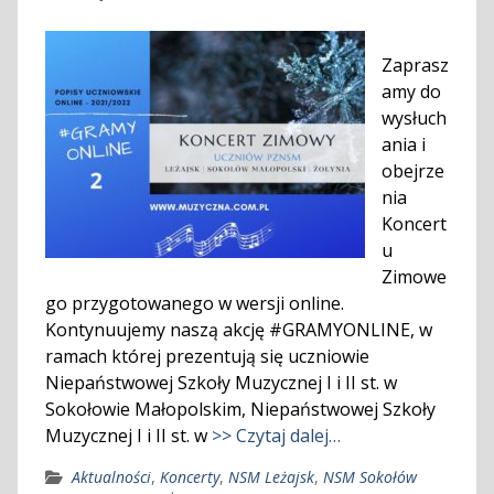
Zaprasz
amy do
wysłuch
ania i
obejrze
nia
Koncert
u
Zimowe
go przygotowanego w wersji online.
Kontynuujemy naszą akcję #GRAMYONLINE, w
ramach której prezentują się uczniowie
Niepaństwowej Szkoły Muzycznej I i II st. w
Sokołowie Małopolskim, Niepaństwowej Szkoły
Muzycznej I i II st. w
>> Czytaj dalej…
Aktualności
,
Koncerty
,
NSM Leżajsk
,
NSM Sokołów