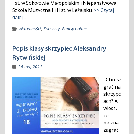
I st. w Sokołowie Małopolskim i Niepaństwowa
Szkoła Muzyczna I i II st. w Leżajsku.
>> Czytaj
dalej…
Aktualności
,
Koncerty
,
Popisy online
Popis klasy skrzypiec Aleksandry
Rytwińskiej
26 maj 2021
Chcesz
grać na
skrzypc
ach? A
wiesz,
że
można
zagrać