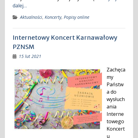
dalej…
Aktualności
,
Koncerty
,
Popisy online
Internetowy Koncert Karnawałowy
PZNSM
15 lut 2021
Zachęca
my
Państw
a do
wysłuch
ania
Interne
towego
Koncert
u