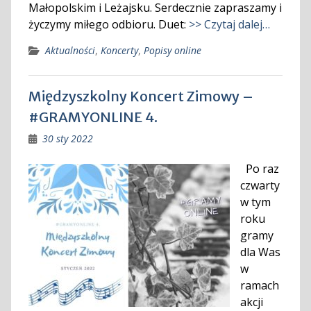
Małopolskim i Leżajsku. Serdecznie zapraszamy i
życzymy miłego odbioru. Duet:
>> Czytaj dalej…
Aktualności
,
Koncerty
,
Popisy online
Międzyszkolny Koncert Zimowy –
#GRAMYONLINE 4.
30 sty 2022
Po raz
czwarty
w tym
roku
gramy
dla Was
w
ramach
akcji