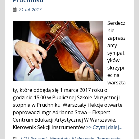
21 lut 2017
Serdecz
nie
zaprasz
amy
sympat
yków
skrzypi
ec na
warszta
ty, które odbędą się 1 marca 2017 roku o
godzinie 15.00 w Publicznej Szkole Muzycznej I
stopnia w Pruchniku. Warsztaty i lekcje otwarte
poprowadzi mgr Adrianna Sawa – Ekspert
Centrum Edukacji Artystycznej W Warszawie,
Kierownik Sekcji Instrumentów
>> Czytaj dalej…
NSM Pruchnik
,
Warsztaty
,
Wydarzenia
,
Zaproszenia