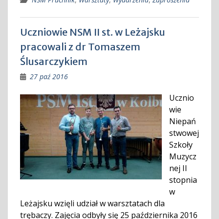
Uczniowie NSM II st. w Leżajsku
pracowali z dr Tomaszem
Ślusarczykiem
27 paź 2016
Ucznio
wie
Niepań
stwowej
Szkoły
Muzycz
nej II
stopnia
w
Leżajsku wzięli udział w warsztatach dla
trębaczy. Zajęcia odbyły się 25 października 2016