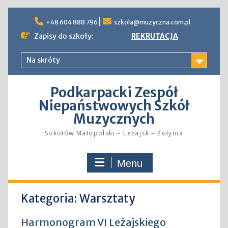
Skip
to
+48 604 888 796
szkola@muzyczna.com.pl
content
Zapisy do szkoły:
REKRUTACJA
Na skróty
Podkarpacki Zespół
Niepaństwowych Szkół
Muzycznych
Sokołów Małopolski – Leżajsk – Żołynia
Menu
Kategoria:
Warsztaty
Harmonogram VI Leżajskiego