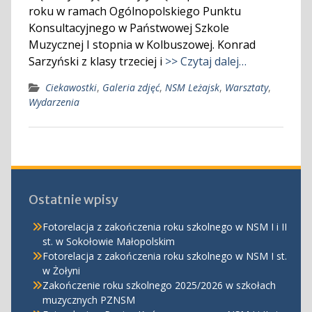
roku w ramach Ogólnopolskiego Punktu
Konsultacyjnego w Państwowej Szkole
Muzycznej I stopnia w Kolbuszowej. Konrad
Sarzyński z klasy trzeciej i
>> Czytaj dalej…
Ciekawostki
,
Galeria zdjęć
,
NSM Leżajsk
,
Warsztaty
,
Wydarzenia
Ostatnie wpisy
Fotorelacja z zakończenia roku szkolnego w NSM I i II
st. w Sokołowie Małopolskim
Fotorelacja z zakończenia roku szkolnego w NSM I st.
w Żołyni
Zakończenie roku szkolnego 2025/2026 w szkołach
muzycznych PZNSM