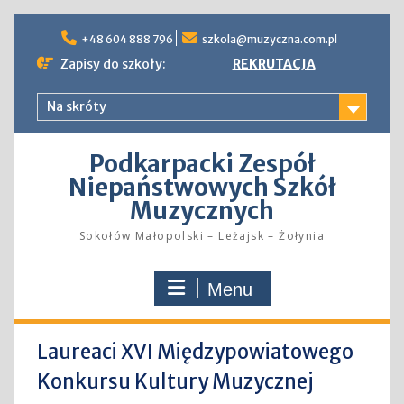
Skip
to
+48 604 888 796
szkola@muzyczna.com.pl
content
Zapisy do szkoły:
REKRUTACJA
Na skróty
Podkarpacki Zespół
Niepaństwowych Szkół
Muzycznych
Sokołów Małopolski – Leżajsk – Żołynia
Menu
Laureaci XVI Międzypowiatowego
Konkursu Kultury Muzycznej