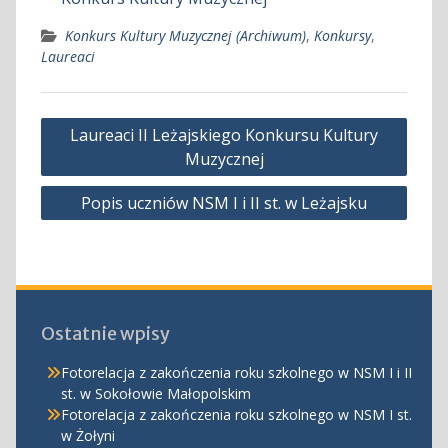
Konkurs Kultury Muzycznej (Archiwum)
,
Konkursy
,
Laureaci
Nawigacja
Laureaci II Leżajskiego Konkursu Kultury
wpisu
Muzycznej
Popis uczniów NSM I i II st. w Leżajsku
Ostatnie wpisy
Fotorelacja z zakończenia roku szkolnego w NSM I i II
st. w Sokołowie Małopolskim
Fotorelacja z zakończenia roku szkolnego w NSM I st.
w Żołyni