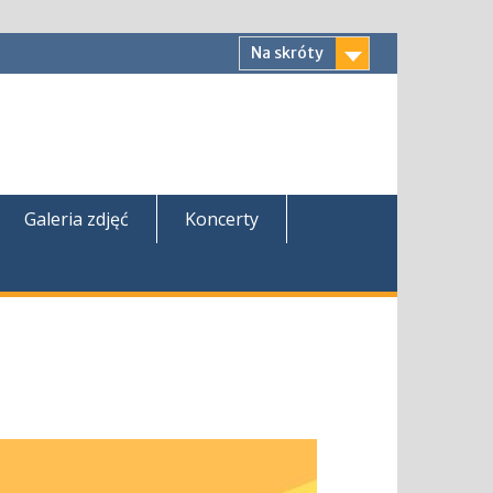
Na skróty
Galeria zdjęć
Koncerty