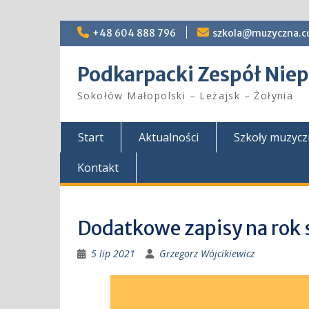
Skip
+48 604 888 796
szkola@muzyczna.c
to
content
Podkarpacki Zespół Ni
Sokołów Małopolski – Leżajsk – Żołynia
Start
Aktualności
Szkoły muzyc
Kontakt
Dodatkowe zapisy na rok
5 lip 2021
Grzegorz Wójcikiewicz