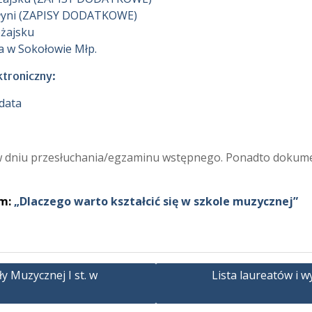
ołyni (ZAPISY DODATKOWE)
eżajsku
ia w Sokołowie Młp.
ktroniczny:
ydata
 w dniu przesłuchania/egzaminu wstępnego. Ponadto dokum
em:
„Dlaczego warto kształcić się w szkole muzycznej”
 Muzycznej I st. w
Lista laureatów i 