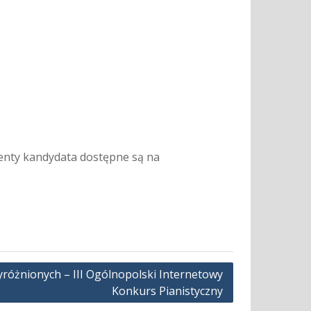
enty kandydata dostępne są na
wyróżnionych – III Ogólnopolski Internetowy
Konkurs Pianistyczny