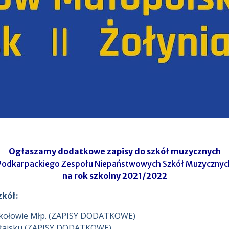
Ogłaszamy dodatkowe zapisy do szkół muzycznych
Podkarpackiego Zespołu Niepaństwowych Szkół Muzycznyc
na rok szkolny 2021/2022
zkół:
okołowie Młp. (ZAPISY DODATKOWE)
Leżajsku (ZAPISY DODATKOWE)