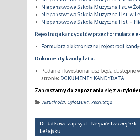
Niepaństwowa Szkoła Muzyczna I st. w Ż
Niepaństwowa Szkoła Muzyczna II st. w L
Niepaństwowa Szkoła Muzyczna II st. – fil
Rejestracja kandydatów przez formularz ele
Formularz elektronicznej rejestracji kand
Dokumenty kandydata:
Podanie i kwestionariusz będą dostępne
stronie:
DOKUMENTY KANDYDATA
Zapraszamy do zapoznania się z artykuł
Aktualności
,
Ogłoszenia
,
Rekrutacja
Nawigacja
Dodatkowe zapisy do Niepaństwowej Szkoły
Leżajsku
wpisu