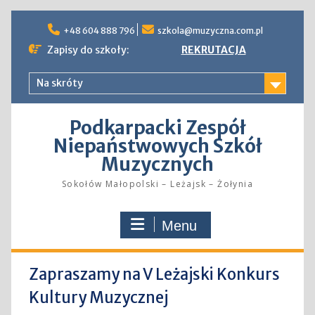
Skip
to
+48 604 888 796
szkola@muzyczna.com.pl
content
Zapisy do szkoły:
REKRUTACJA
Na skróty
Podkarpacki Zespół
Niepaństwowych Szkół
Muzycznych
Sokołów Małopolski – Leżajsk – Żołynia
Menu
Zapraszamy na V Leżajski Konkurs
Kultury Muzycznej