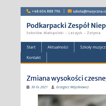
Skip
+48 604 888 796
szkola@muzyczna.c
to
content
Podkarpacki Zespół Ni
Sokołów Małopolski – Leżajsk – Żołynia
Start
Aktualności
Szkoły muzyc
Kontakt
Zmiana wysokości czesne
30 lis 2021
Grzegorz Wójcikiewicz