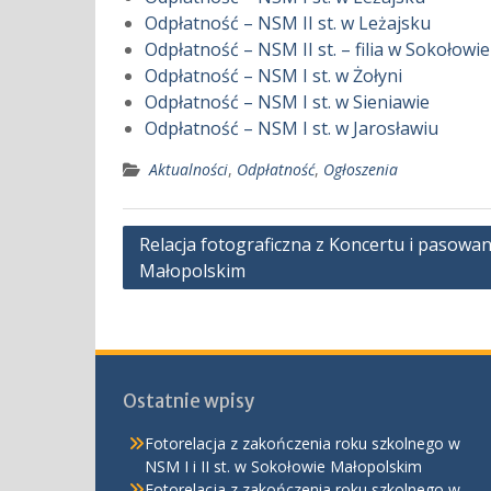
Odpłatność – NSM II st. w Leżajsku
Odpłatność – NSM II st. – filia w Sokołowie
Odpłatność – NSM I st. w Żołyni
Odpłatność – NSM I st. w Sieniawie
Odpłatność – NSM I st. w Jarosławiu
Aktualności
,
Odpłatność
,
Ogłoszenia
Nawigacja
Relacja fotograficzna z Koncertu i pasowa
Małopolskim
wpisu
Ostatnie wpisy
Fotorelacja z zakończenia roku szkolnego w
NSM I i II st. w Sokołowie Małopolskim
Fotorelacja z zakończenia roku szkolnego w