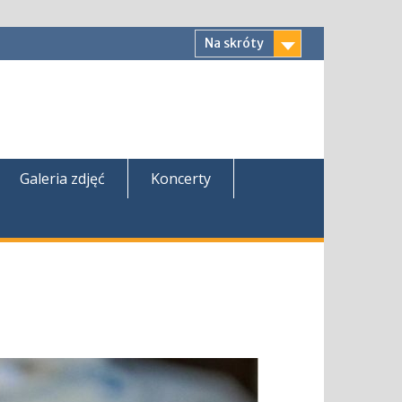
Na skróty
Galeria zdjęć
Koncerty