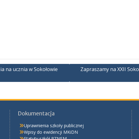
nia na ucznia w Sokołowie
Zapraszamy na XXII Soko
Dokumentacja
Uprawnienia szkoły publicznej
Wpisy do ewidencji MKiDN
Statuty szkół PZNSM