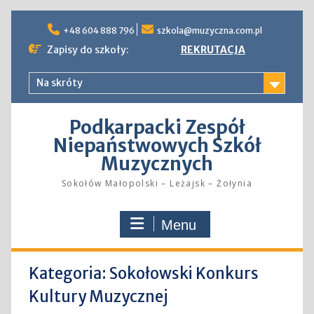
Skip
to
+48 604 888 796
szkola@muzyczna.com.pl
content
Zapisy do szkoły:
REKRUTACJA
Na skróty
Podkarpacki Zespół
Niepaństwowych Szkół
Muzycznych
Sokołów Małopolski – Leżajsk – Żołynia
Menu
Kategoria:
Sokołowski Konkurs
Kultury Muzycznej