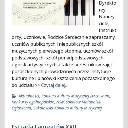
Dyrekto
rzy,
Nauczy
ciele,
Instrukt
orzy, Uczniowie, Rodzice Serdecznie zapraszamy
uczniów publicznych i niepublicznych szkół
muzycznych pierwszego stopnia, uczniów szkół
podstawowych, szkół ponadpodstawowych,
ognisk artystycznych a także uczestników zajęć
pozaszkolnych prowadzonych przez instytucje
kulturalne i placówki kształcenia pozaszkolnego
do udziału
>> Czytaj dalej…
Aktualności
,
Konkurs Kultury Muzycznej (Archiwum)
,
Konkursy ogólnopolskie
,
NSM Sokołów Małopolski
,
Ogłoszenia
,
Sokołowski Konkurs Kultury Muzycznej
Estrada Laureatów XXII