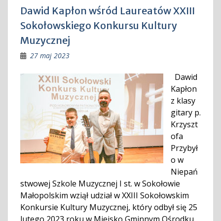
Dawid Kapłon wśród Laureatów XXIII
Sokołowskiego Konkursu Kultury
Muzycznej
27 maj 2023
Dawid
Kapłon
z klasy
gitary p.
Krzyszt
ofa
Przybył
o w
Niepań
stwowej Szkole Muzycznej I st. w Sokołowie
Małopolskim wziął udział w XXIII Sokołowskim
Konkursie Kultury Muzycznej, który odbył się 25
lutego 2023 roku w Miejsko Gminnym Ośrodku