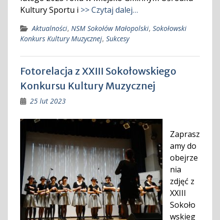
Kultury Sportu i
>> Czytaj dalej…
Aktualności
,
NSM Sokołów Małopolski
,
Sokołowski
Konkurs Kultury Muzycznej
,
Sukcesy
Fotorelacja z XXIII Sokołowskiego
Konkursu Kultury Muzycznej
25 lut 2023
Zaprasz
amy do
obejrze
nia
zdjęć z
XXIII
Sokoło
wskieg